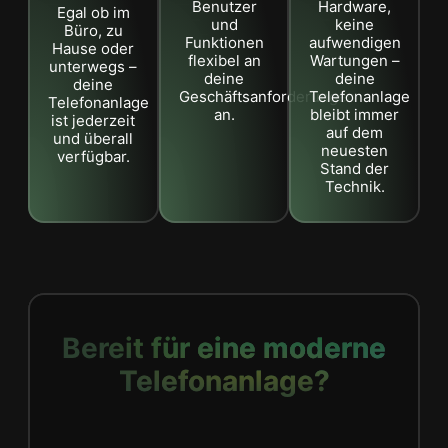
Benutzer
Hardware,
Egal ob im
und
keine
Büro, zu
Funktionen
aufwendigen
Hause oder
flexibel an
Wartungen –
unterwegs –
deine
deine
deine
Geschäftsanforderungen
Telefonanlage
Telefonanlage
an.
bleibt immer
ist jederzeit
auf dem
und überall
neuesten
verfügbar.
Stand der
Technik.
Bereit für eine moderne
Telefonanlage?