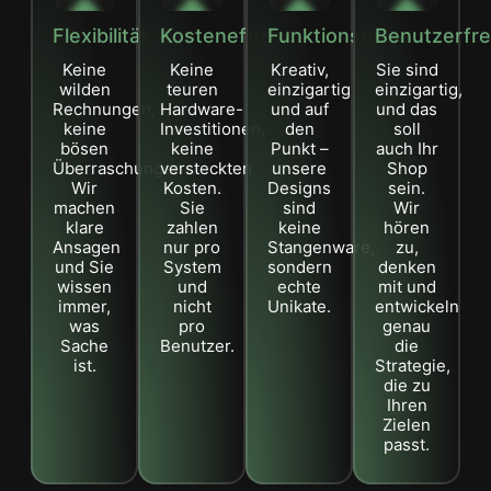
Flexibilität
Kosteneffizienz
Funktionsumfang
Benutzerfre
Keine
Keine
Kreativ,
Sie sind
wilden
teuren
einzigartig
einzigartig,
Rechnungen,
Hardware-
und auf
und das
keine
Investitionen,
den
soll
bösen
keine
Punkt –
auch Ihr
Überraschungen.
versteckten
unsere
Shop
Wir
Kosten.
Designs
sein.
machen
Sie
sind
Wir
klare
zahlen
keine
hören
Ansagen
nur pro
Stangenware,
zu,
und Sie
System
sondern
denken
wissen
und
echte
mit und
immer,
nicht
Unikate.
entwickeln
was
pro
genau
Sache
Benutzer.
die
ist.
Strategie,
die zu
Ihren
Zielen
passt.