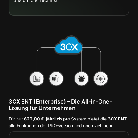
uns um die Technik!
–
3CX ENT (Enterprise) – Die All-in-One-
Lösung für Unternehmen
Für nur
620,00 €
jährlich
pro System bietet die
3CX ENT
alle Funktionen der PRO-Version und noch viel mehr: