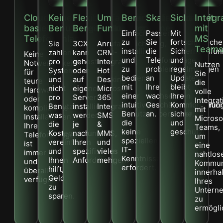
Cloud-
Keine
Flexible
Umfangreiche
Benutzerfreundlich
Skalierbarkeit
Sicherheit
Integr
basierte
Benutzergebühren
Bereitstellungsoptionen
Funktionen
mit
Einfach
Passen
Mit
Telefonanlage
MS
zu
Sie
fortschrittlich
Sie
3CX
Anrufaufzeichnung,
Team
installieren
die
Sicherheitsfun
zahlen
kann
CRM-
Keine
und
Telefonanlage
und
pro
gehostet
Integration,
Notwendigkeit
Nutzen
zu
problemlos
regelmäßigen
System
oder
Hot
für
Sie
bedienen,
an
Updates
und
auf
Desking,
teure
die
mit
Ihre
bleibt
nicht
eigenen
Microsoft
Hardware
volle
einer
wachsenden
Ihre
pro
Servern
365
oder
Integrat
intuitiven
Geschäftsanforderun
Kommunikatio
Benutzer,
installiert
Integration,
komplizierte
mit
Benutzeroberfläche,
an.
sicher
was
werden,
SMS
Installationen.
Microso
die
und
die
je
&
Ihre
Teams,
keine
geschützt.
Kostenplanung
nach
MMS,
Telefonanlage
um
speziellen
vereinfacht
Ihren
und
ist
eine
IT-
und
spezifischen
vieles
immer
nahtlos
Kenntnisse
Ihnen
Anforderungen.
mehr.
und
Kommun
erfordert.
hilft,
überall
innerha
Geld
verfügbar.
Ihres
zu
Untern
sparen.
zu
ermögli