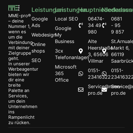
Leistungen
Leistungen
Hauptniederlassu
Niederlas
MME-pro®
Google
Local SEO
06474-
0681
– deine
Ads
34 49
- 95
Nummer 1,
Google
wenn es
980
9 857
Webdesign
My
um die
Business
Alte
St.Arnual
Verbindung
Online
mit deiner
Heerstraße
Markt 6,
shops
3cx
Zielgruppe
3, 65606
66119
Telefonanlagen
geht.
SEO
Villmar
Saarbrüc
In unserer
Microsoft
Werbeagentur
0151-
0151-
365
bieten wir
23416322
2341632
dir eine
Office
breite
Service@mme-
Service
Palette an
pro.de
pro.de
Services,
um dein
Unternehmen
ins
Rampenlicht
zu rücken.