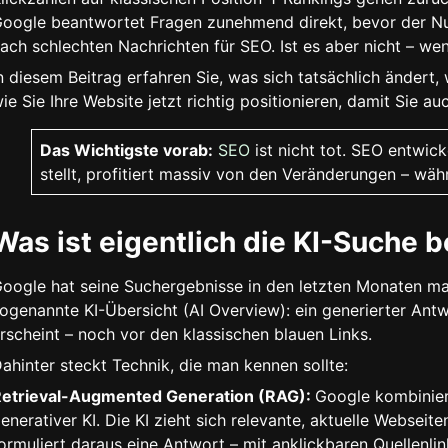
oogle beantwortet Fragen zunehmend direkt, bevor der Nutz
ach schlechten Nachrichten für SEO. Ist es aber nicht – w
n diesem Beitrag erfahren Sie, was sich tatsächlich ändert
ie Sie Ihre Website jetzt richtig positionieren, damit Sie a
Das Wichtigste vorab:
SEO
ist nicht tot. SEO entwick
stellt, profitiert massiv von den Veränderungen – wä
Was ist eigentlich die KI-Suche 
oogle hat seine Suchergebnisse in den letzten Monaten ma
ogenannte KI-Übersicht (AI Overview): ein generierter Ant
rscheint – noch vor den klassischen blauen Links.
ahinter steckt Technik, die man kennen sollte:
etrieval-Augmented Generation (RAG):
Google kombinier
enerativer KI. Die KI zieht sich relevante, aktuelle Webseit
ormuliert daraus eine Antwort – mit anklickbaren Quellenlin