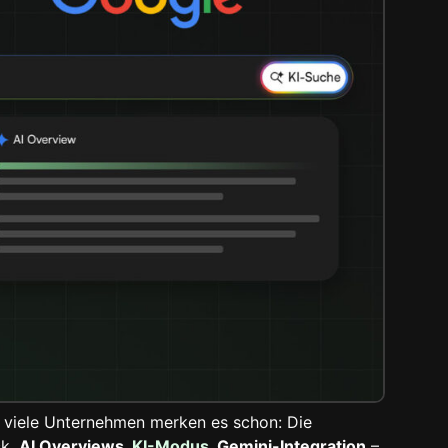
 viele Unternehmen merken es schon: Die
ck.
AI Overviews,
KI-Modus
, Gemini-Integration
–