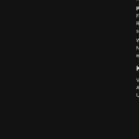
P
F
R
s
W
N
e
V
A
U